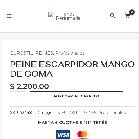
Ir
MAIN
al
Buscar
MENU
contenido
PEINE
ESCARPIDOR
EUROSTIL
,
PEINES
,
Profesionales
MANGO
PEINE ESCARPIDOR MANGO
DE
DE GOMA
GOMA
cantidad
$
2.200,00
AGREGAR AL CARRITO
SKU:
52448
Categorías:
EUROSTIL
,
PEINES
,
Profesionales
HASTA 6 CUOTAS SIN INTERÉS