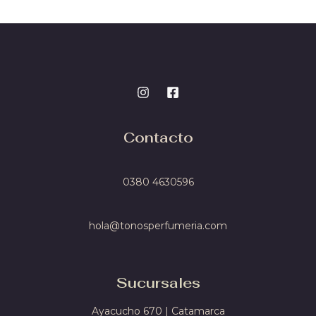
*
Contacto
0380 4
630596
hola@tonosperfumeria.com
Sucursales
Ayacucho 670 | Catamarca