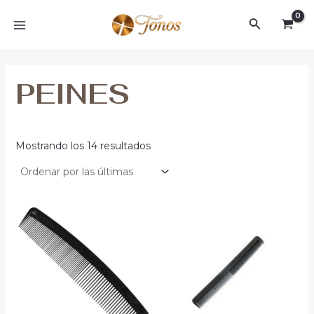
Sorted
Ir
MAIN
by
Buscar
al
latest
MENU
contenido
PEINES
Mostrando los 14 resultados