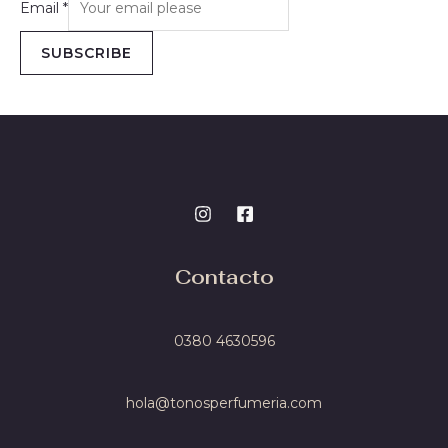
Email
*
SUBSCRIBE
Contacto
0380 4
630596
hola@tonosperfumeria.com