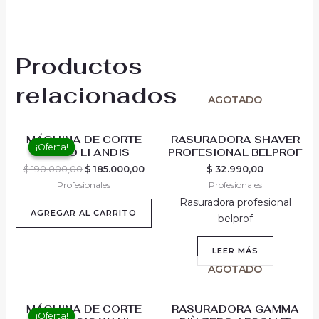
Productos
relacionados
AGOTADO
Original
Current
MÁQUINA DE CORTE
RASURADORA SHAVER
price
price
¡Oferta!
¡Oferta!
USPRO LI ANDIS
PROFESIONAL BELPROF
was:
is:
$ 190.000,00.
$ 185.000,00.
$
190.000,00
$
185.000,00
$
32.990,00
Profesionales
Profesionales
Rasuradora profesional
AGREGAR AL CARRITO
belprof
LEER MÁS
AGOTADO
Original
Current
MÁQUINA DE CORTE
RASURADORA GAMMA
price
price
¡Oferta!
¡Oferta!