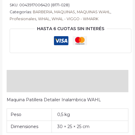
SKU:
0043917006420 (8171-028)
Categorías:
BARBERIA
,
MAQUINAS
,
MAQUINAS WAHL
,
Profesionales
,
WHAL
,
WHAL - VIGGO - WMARK
HASTA 6 CUOTAS SIN INTERÉS
Descripción
Información adicional
Maquina Patillera Detailer Inalambrica WAHL
Peso
0,5 kg
Dimensiones
30 × 25 × 25 cm