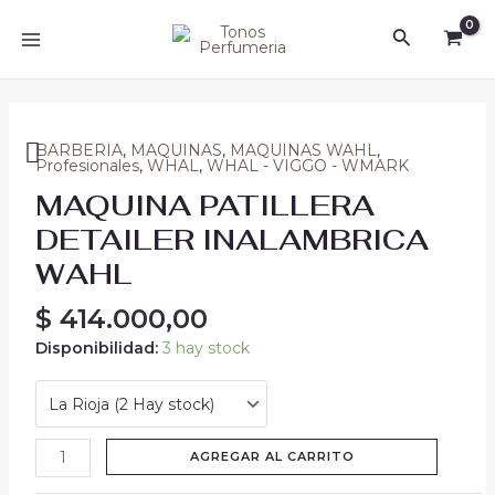
Ir
MAIN
Buscar
al
MENU
contenido
MAQUINA
PATILLERA
BARBERIA
,
MAQUINAS
,
MAQUINAS WAHL
,
Profesionales
,
WHAL
,
WHAL - VIGGO - WMARK
DETAILER
MAQUINA PATILLERA
INALAMBRICA
WAHL
DETAILER INALAMBRICA
cantidad
WAHL
$
414.000,00
Disponibilidad:
3 hay stock
AGREGAR AL CARRITO