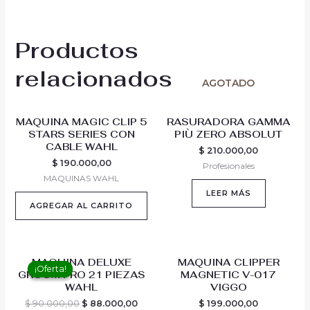
Productos
relacionados
AGOTADO
MAQUINA MAGIC CLIP 5
RASURADORA GAMMA
STARS SERIES CON
PIÙ ZERO ABSOLUT
CABLE WAHL
$
210.000,00
$
190.000,00
Profesionales
MAQUINAS WAHL
LEER MÁS
AGREGAR AL CARRITO
Original
Current
MAQUINA DELUXE
MAQUINA CLIPPER
price
price
¡Oferta!
¡Oferta!
GROOM PRO 21 PIEZAS
MAGNETIC V-017
was:
is:
$ 90.000,00.
$ 88.000,00.
WAHL
VIGGO
$
90.000,00
$
88.000,00
$
199.000,00