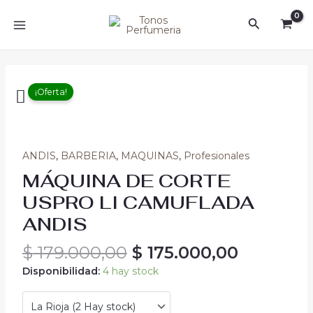
Ir
MAIN
Buscar
al
MENU
contenido
Original
Current
MÁQUINA
price
price
¡Oferta!
DE
was:
is:
CORTE
$ 179.000,00.
$ 175.00
USPRO
LI
ANDIS
,
BARBERIA
,
MAQUINAS
,
Profesionales
CAMUFLADA
ANDIS
MÁQUINA DE CORTE
cantidad
USPRO LI CAMUFLADA
ANDIS
$
179.000,00
$
175.000,00
Disponibilidad:
4 hay stock