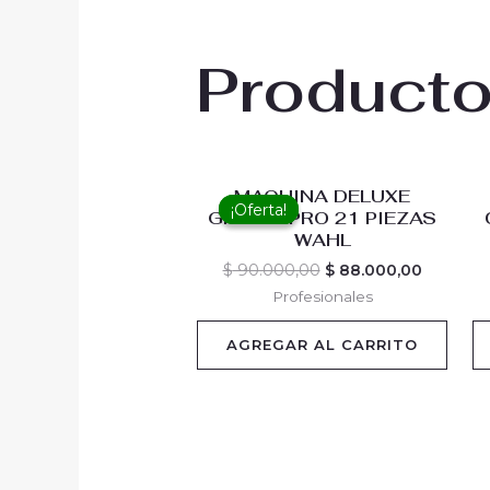
Producto
Original
Current
MAQUINA DELUXE
price
price
¡Oferta!
¡Oferta!
GROOM PRO 21 PIEZAS
was:
is:
WAHL
$ 90.000,00.
$ 88.000
$
90.000,00
$
88.000,00
Profesionales
AGREGAR AL CARRITO