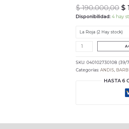
$
190.000,00
$
LI
ANDIS
Disponibilidad:
4 hay s
cantidad
A
SKU:
040102730108 (39/7
Categorías:
ANDIS
,
BARB
HASTA 6 