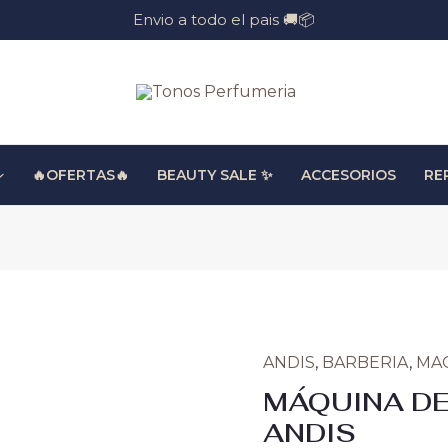
Envio a todo el pais 🚚📦
🔥OFERTAS🔥
BEAUTY SALE ✨
ACCESORIOS
RE
Or
ANDIS
,
BARBERIA
,
MA
MÁQUINA
pr
DE
MÁQUINA DE
wa
CORTE
ANDIS
$ 
USPRO